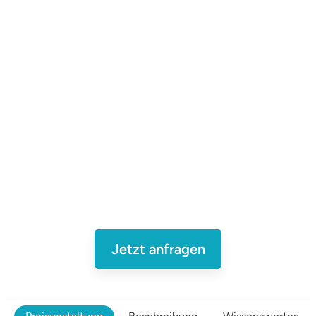
KAPAZITÄT
März-September
Minimum: 2 Gäste
Maximum: 4 Gäste
PREIS
FISCH
Von: 500€/Person
Thunfisch,
Schwertfisch,
Goldmakrele (Mahi -
Mahi)
Jetzt anfragen