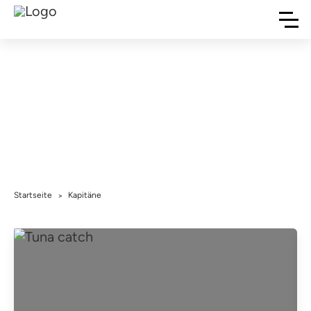
Fischereikapitäne
Machen Sie sich mit dem Kapitän Ihres
nächsten Großwildfang-Abenteuers vertraut.
Startseite
Kapitäne
>